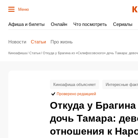
Меню
Афиша и билеты
Онлайн
Что посмотреть
Сериалы
Новости
Статьи
Про жизнь
Киноафиша
Статьи
Откуда у Брагина из «Склифосовского» дочь Тамара: девоч
Киноафиша объясняет
Интересные фак
Проверено редакцией
Откуда у Брагина
дочь Тамара: дев
отношения к Нар