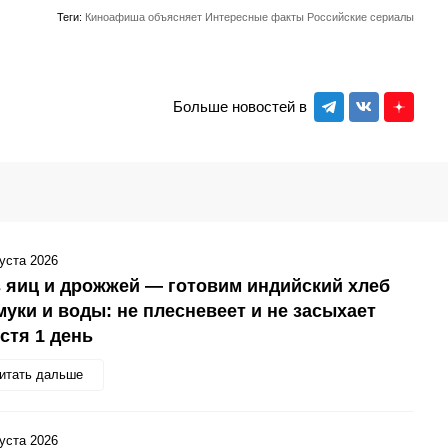
Теги:
Киноафиша объясняет
Интересные факты
Российские сериалы
Больше новостей в
густа 2026
 яиц и дрожжей — готовим индийский хлеб
муки и воды: не плесневеет и не засыхает
стя 1 день
итать дальше
густа 2026