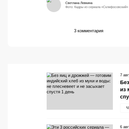
Светлана Левкина
Фото: Кадры из сериала «Склифосовский»
3 комментария
7 ав
Без
из 
спу
Ч
6 ав