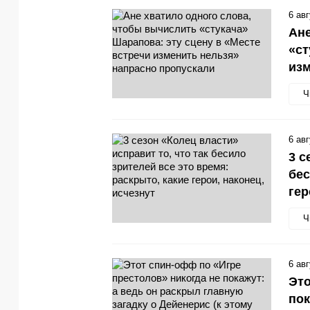
6 ав
Ане
«ст
изм
Ч
6 ав
3 с
бес
гер
Ч
6 ав
Это
пок