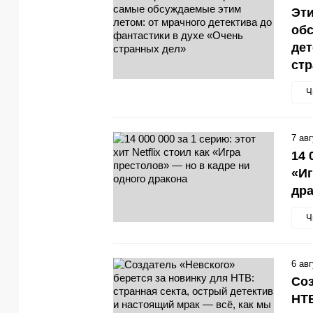
Эти
обс
дет
стр
Ч
7 ав
14 
«Иг
др
Ч
6 ав
Соз
НТВ