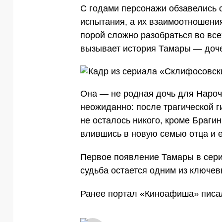
С годами персонажи обзавелись 
испытания, а их взаимоотношения
порой сложно разобраться во вс
вызывает история Тамары — доче
Она — не родная дочь для Нароч
неожиданно: после трагической г
не осталось никого, кроме Браги
влившись в новую семью отца и е
Первое появление Тамары в сериа
судьба остается одним из ключе
Ранее портал «Киноафиша» писа