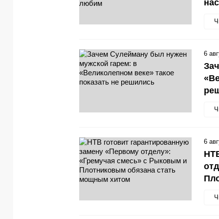
нас
Ч
6 ав
Зач
«Ве
ре
Ч
6 ав
НТВ
отд
Пл
Ч