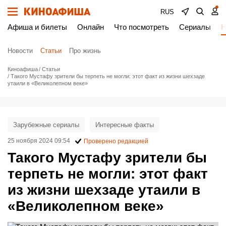
RUS
Афиша и билеты
Онлайн
Что посмотреть
Сериалы
Н
Новости
Статьи
Про жизнь
Киноафиша
Статьи
Такого Мустафу зрители бы терпеть не могли: этот факт из жизни шехзаде
утаили в «Великолепном веке»
Зарубежные сериалы
Интересные факты
25 ноября 2024 09:54
Проверено редакцией
Такого Мустафу зрители бы
терпеть не могли: этот факт
из жизни шехзаде утаили в
«Великолепном веке»