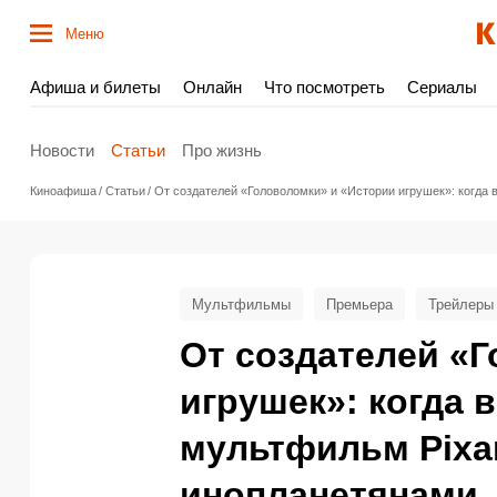
Меню
Афиша и билеты
Онлайн
Что посмотреть
Сериалы
Новости
Статьи
Про жизнь
Киноафиша
Статьи
От создателей «Головоломки» и «Истории игрушек»: когда 
Мультфильмы
Премьера
Трейлеры
От создателей «
игрушек»: когда
мультфильм Pixar
инопланетянами