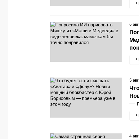
Ч
6 ав
Поп
Мед
по
Ч
5 ав
Что
Но
— п
Ч
4 ав