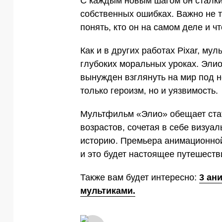
С каждым новым шагом он сталки
собственных ошибках. Важно не т
понять, кто он на самом деле и ч
Как и в других работах Pixar, му
глубоких моральных уроках. Элио
вынужден взглянуть на мир под н
только героизм, но и уязвимость.
Мультфильм «Элио» обещает стат
возрастов, сочетая в себе визуа
историю. Премьера анимационной
и это будет настоящее путешестви
Также вам будет интересно:
3 ан
мультиками.