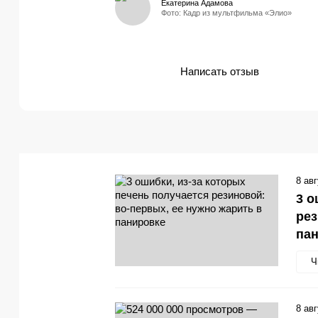
Екатерина Адамова
Фото: Кадр из мультфильма «Элио»
Написать отзыв
8 ав
3 о
рез
па
Ч
8 ав