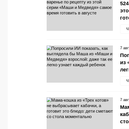
524
это
гот
Ч
7 ав
Поп
из 
лег
Ч
7 ав
Мам
каб
ст