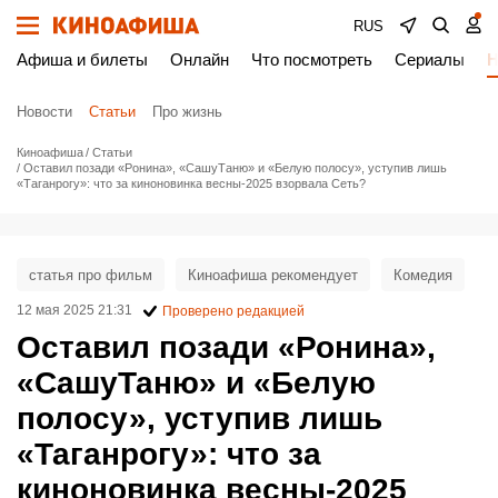
RUS
Афиша и билеты
Онлайн
Что посмотреть
Сериалы
Н
Новости
Статьи
Про жизнь
Киноафиша
Статьи
Оставил позади «Ронина», «СашуТаню» и «Белую полосу», уступив лишь
«Таганрогу»: что за киноновинка весны-2025 взорвала Сеть?
статья про фильм
Киноафиша рекомендует
Комедия
12 мая 2025 21:31
Проверено редакцией
Оставил позади «Ронина»,
«СашуТаню» и «Белую
полосу», уступив лишь
«Таганрогу»: что за
киноновинка весны-2025