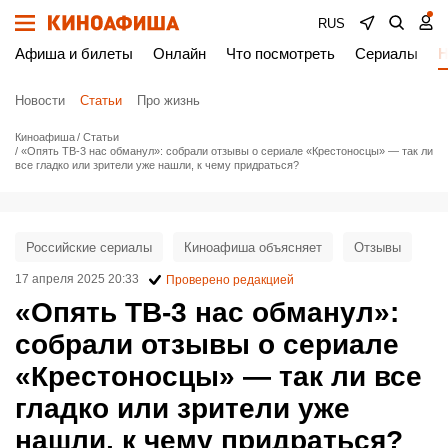
RUS
Афиша и билеты
Онлайн
Что посмотреть
Сериалы
Н
Новости
Статьи
Про жизнь
Киноафиша
Статьи
«Опять ТВ-3 нас обманул»: собрали отзывы о сериале «Крестоносцы» — так ли
все гладко или зрители уже нашли, к чему придраться?
Российские сериалы
Киноафиша объясняет
Отзывы
17 апреля 2025 20:33
Проверено редакцией
«Опять ТВ-3 нас обманул»:
собрали отзывы о сериале
«Крестоносцы» — так ли все
гладко или зрители уже
нашли, к чему придраться?