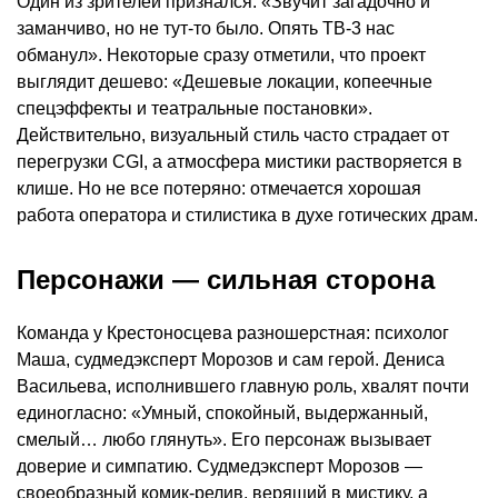
Один из зрителей признался: «Звучит загадочно и
заманчиво, но не тут-то было. Опять ТВ-3 нас
обманул». Некоторые сразу отметили, что проект
выглядит дешево: «Дешевые локации, копеечные
спецэффекты и театральные постановки».
Действительно, визуальный стиль часто страдает от
перегрузки CGI, а атмосфера мистики растворяется в
клише. Но не все потеряно: отмечается хорошая
работа оператора и стилистика в духе готических драм.
Персонажи — сильная сторона
Команда у Крестоносцева разношерстная: психолог
Маша, судмедэксперт Морозов и сам герой. Дениса
Васильева, исполнившего главную роль, хвалят почти
единогласно: «Умный, спокойный, выдержанный,
смелый… любо глянуть». Его персонаж вызывает
доверие и симпатию. Судмедэксперт Морозов —
своеобразный комик-релив, верящий в мистику, а