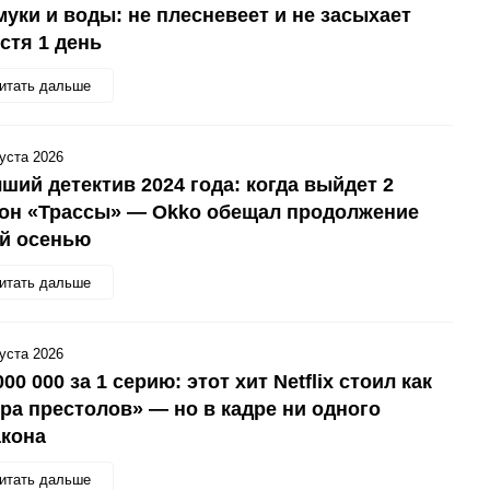
муки и воды: не плесневеет и не засыхает
стя 1 день
итать дальше
густа 2026
ший детектив 2024 года: когда выйдет 2
зон «Трассы» — Okko обещал продолжение
ой осенью
итать дальше
густа 2026
000 000 за 1 серию: этот хит Netflix стоил как
ра престолов» — но в кадре ни одного
акона
итать дальше