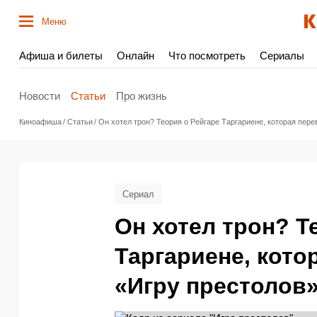
Меню
Афиша и билеты
Онлайн
Что посмотреть
Сериалы
Новости
Статьи
Про жизнь
Киноафиша
Статьи
Он хотел трон? Теория о Рейгаре Таргариене, которая пер
Сериал
Он хотел трон? Т
Таргариене, кото
«Игру престолов