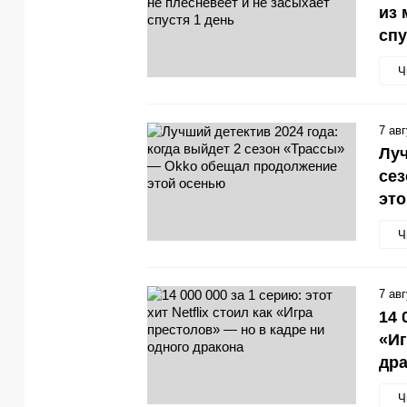
из 
спу
Ч
7 ав
Луч
се
эт
Ч
7 ав
14 
«Иг
др
Ч