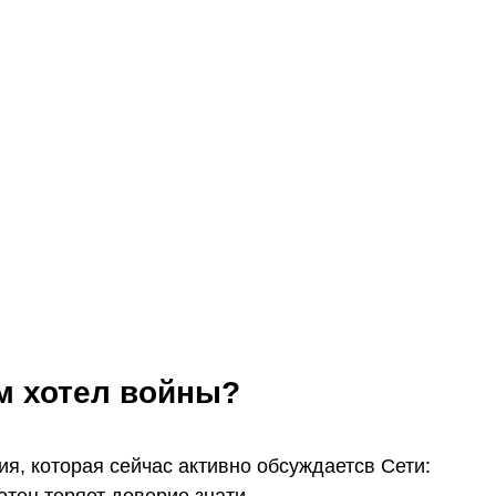
ам хотел войны?
ия, которая сейчас активно обсуждаетсв Сети:
отец теряет доверие знати.