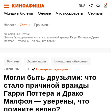
RUS
Афиша и билеты
Онлайн
Что посмотреть
Сериалы
Н
Новости
Статьи
Про жизнь
Киноафиша
Статьи
Могли быть друзьями: что стало причиной вражды Гарри Поттера и Драко
Малфоя — уверены, что помните верно?
Фэнтези
Экранизация
Киноафиша объясняет
2 июня 2025 16:11
Проверено редакцией
Могли быть друзьями: что
стало причиной вражды
Гарри Поттера и Драко
Малфоя — уверены, что
помните верно?