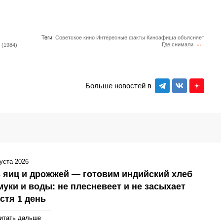
Теги:
Советское кино
Интересные факты
Киноафиша объясняет
Где снимали
 (1984)
Больше новостей в
густа 2026
 яиц и дрожжей — готовим индийский хлеб
муки и воды: не плесневеет и не засыхает
стя 1 день
итать дальше