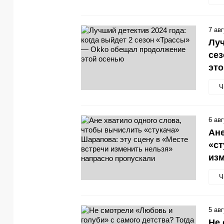
7 ав
Луч
се
эт
Ч
6 ав
Ане
«ст
изм
Ч
5 ав
Не 