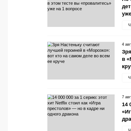
дет
уже
Ч
4 ав
Зря
в «
кр
Ч
7 ав
14 
«Иг
др
Ч