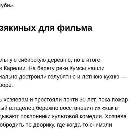
луби»
.
узякиных для фильма
ьную сибирскую деревню, но в итоге
в Карелии. На берегу реки Кумсы нашли
циально достроили голубятню и летнюю кухню —
воре.
 хозяевам и простояли почти 30 лет, пока пожар
вый владелец бережно восстановил их «как в
ядывают поклонники культовой комедии. Хозяева
обродить по дворику, где когда-то снимали