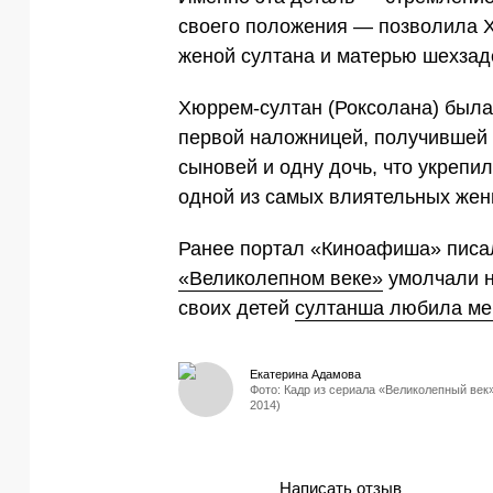
своего положения — позволила Х
женой султана и матерью шехзад
Хюррем-султан (Роксолана) была
первой наложницей, получившей 
сыновей и одну дочь, что укрепи
одной из самых влиятельных жен
Ранее портал «Киноафиша» писал
«Великолепном веке»
умолчали н
своих детей
султанша любила ме
Екатерина Адамова
Фото: Кадр из сериала «Великолепный век»
2014)
Написать отзыв