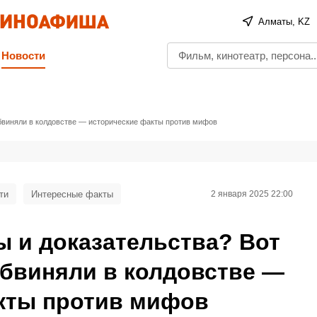
Алматы, KZ
Новости
бвиняли в колдовстве — исторические факты против мифов
ти
Интересные факты
2 января 2025 22:00
ы и доказательства? Вот
бвиняли в колдовстве —
кты против мифов