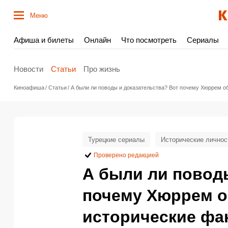
Меню
Афиша и билеты
Онлайн
Что посмотреть
Сериалы
Новости
Статьи
Про жизнь
Киноафиша
Статьи
А были ли поводы и доказательства? Вот почему Хюррем о
Турецкие сериалы
Исторические личнос
Проверено редакцией
А были ли повод
почему Хюррем о
исторические фа