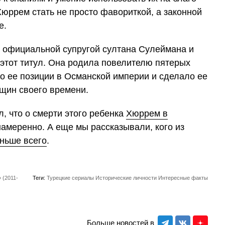
юррем стать не просто фавориткой, а законной
е.
 официальной супругой султана Сулеймана и
этот титул. Она родила повелителю пятерых
ло ее позиции в Османской империи и сделало ее
щин своего времени.
, что о смерти этого ребенка
Хюррем в
амеренно. А еще мы рассказывали, кого из
ньше всего
.
 (2011-
Теги:
Турецкие сериалы
Исторические личности
Интересные факты
Больше новостей в