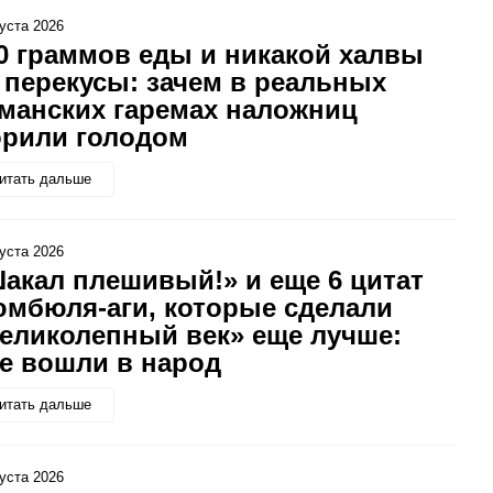
густа 2026
0 граммов еды и никакой халвы
 перекусы: зачем в реальных
манских гаремах наложниц
рили голодом
итать дальше
густа 2026
акал плешивый!» и еще 6 цитат
мбюля-аги, которые сделали
еликолепный век» еще лучше:
е вошли в народ
итать дальше
густа 2026