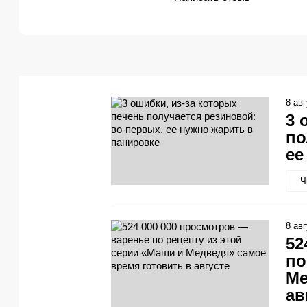
8 ав
3 
по
ее
Ч
8 ав
52
по
Ме
ав