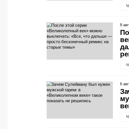
Ч
8 ав
По
ве
да
ре
Ч
6 ав
За
му
ве
Ч