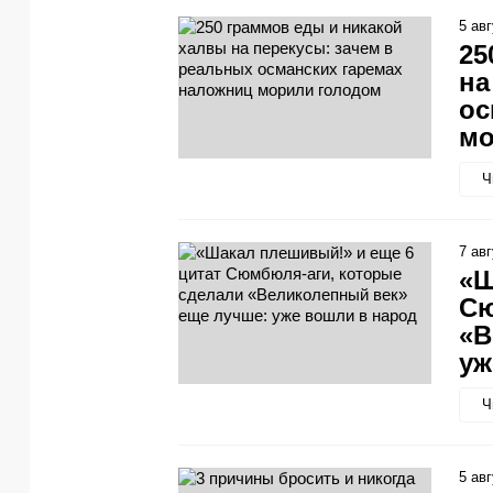
5 ав
25
на
ос
мо
Ч
7 ав
«Ш
Сю
«В
уж
Ч
5 ав