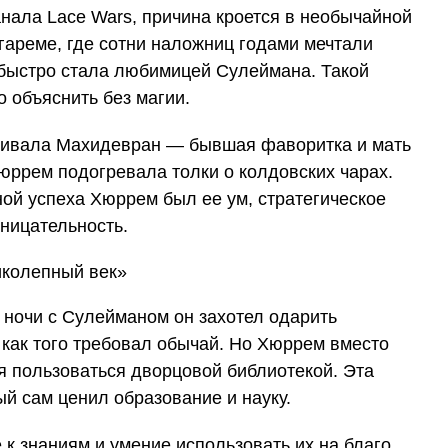
нала Lace Wars, причина кроется в необычайной
гареме, где сотни наложниц годами мечтали
 быстро стала любимицей Сулеймана. Такой
о объяснить без магии.
живала Махидевран — бывшая фаворитка и мать
Хюррем подогревала толки о колдовских чарах.
ой успеха Хюррем был ее ум, стратегическое
ницательность.
й ночи с Сулейманом он захотел одарить
как того требовал обычай. Но Хюррем вместо
 пользоваться дворцовой библиотекой. Эта
ый сам ценил образование и науку.
к знаниям и умение использовать их на благо