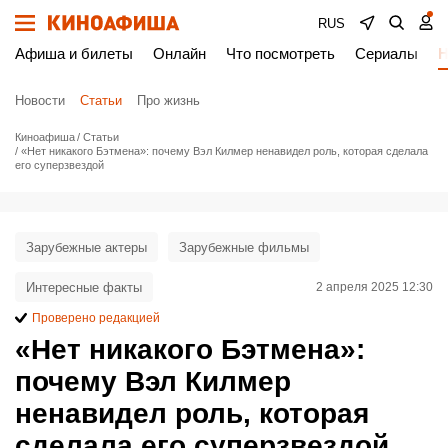
RUS
Афиша и билеты
Онлайн
Что посмотреть
Сериалы
Н
Новости
Статьи
Про жизнь
Киноафиша
Статьи
«Нет никакого Бэтмена»: почему Вэл Килмер ненавидел роль, которая сделала
его суперзвездой
Зарубежные актеры
Зарубежные фильмы
Интересные факты
2 апреля 2025 12:30
Проверено редакцией
«Нет никакого Бэтмена»:
почему Вэл Килмер
ненавидел роль, которая
сделала его суперзвездой