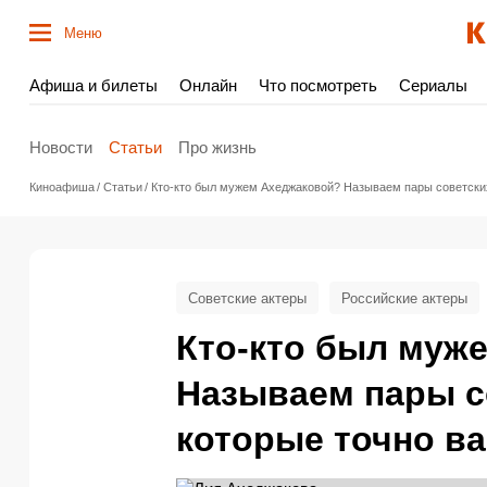
Меню
Афиша и билеты
Онлайн
Что посмотреть
Сериалы
Новости
Статьи
Про жизнь
Киноафиша
Статьи
Кто-кто был мужем Ахеджаковой? Называем пары советских
Советские актеры
Российские актеры
Кто-кто был муж
Называем пары с
которые точно ва