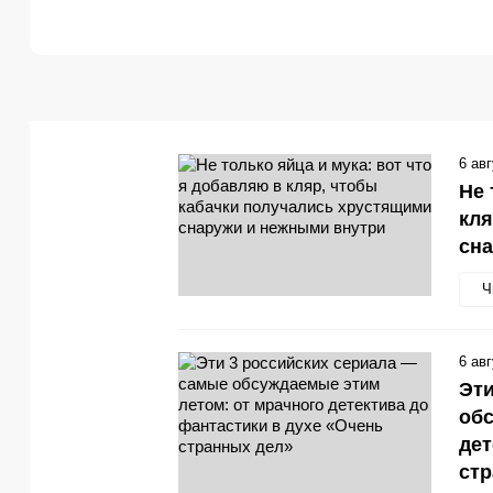
6 ав
Не 
кля
сн
Ч
6 ав
Эти
обс
дет
стр