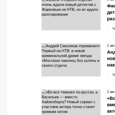
Фан
дет
ра
Ч
2 ав
Анд
нов
нак
Ч
2 ав
«Во
вме
акт