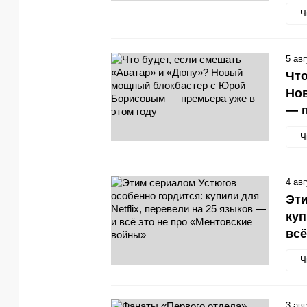
Ч
5 ав
Что
Но
— п
Ч
4 ав
Эти
куп
всё
Ч
3 ав