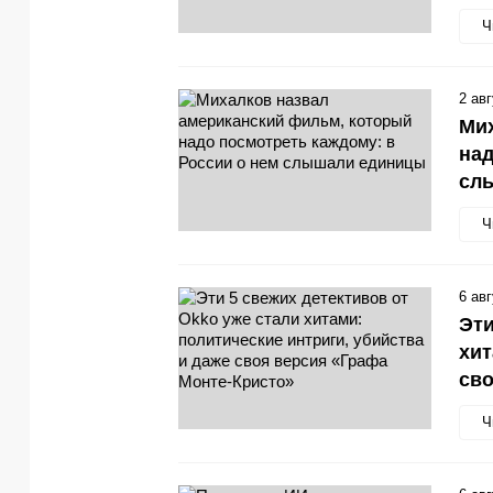
Ч
2 ав
Мих
над
сл
Ч
6 ав
Эти
хит
сво
Ч