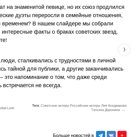
нат на знаменитой певице, но их союз продлился
ческие дуэты переросли в семейные отношения,
я временем? В нашем слайдере мы собрали
интересные факты о браках советских звезд.
те!
 люди, сталкивались с трудностями в личной
сь тайной для публики, а другие заканчивались
– это напоминание о том, что даже среди
встречается не всегда.
Теги:
Советские актеры
Российские актеры
Лия Ахеджакова
lobal Look
Татьяна Доронина
Больше новостей в