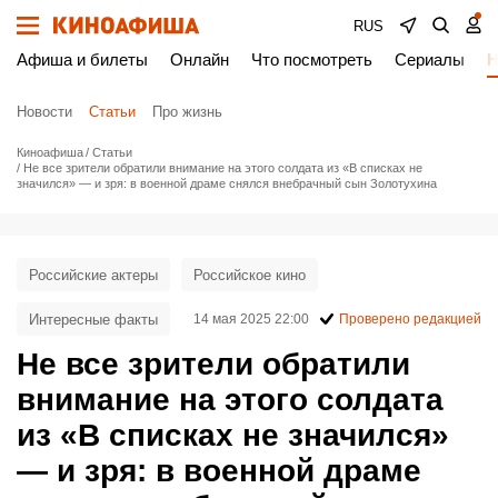
RUS
Афиша и билеты
Онлайн
Что посмотреть
Сериалы
Н
Новости
Статьи
Про жизнь
Киноафиша
Статьи
Не все зрители обратили внимание на этого солдата из «В списках не
значился» — и зря: в военной драме снялся внебрачный сын Золотухина
Российские актеры
Российское кино
Интересные факты
14 мая 2025 22:00
Проверено редакцией
Не все зрители обратили
внимание на этого солдата
из «В списках не значился»
— и зря: в военной драме