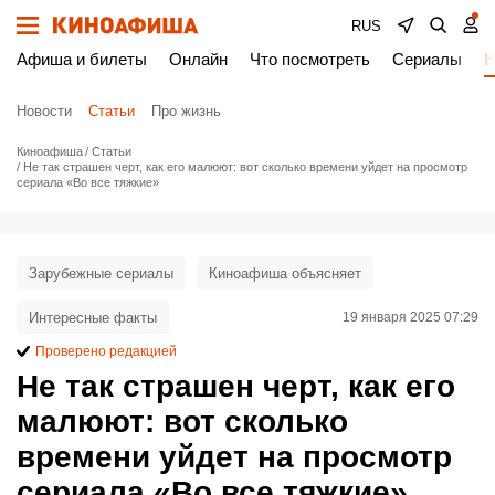
RUS
Афиша и билеты
Онлайн
Что посмотреть
Сериалы
Н
Новости
Статьи
Про жизнь
Киноафиша
Статьи
Не так страшен черт, как его малюют: вот сколько времени уйдет на просмотр
сериала «Во все тяжкие»
Зарубежные сериалы
Киноафиша объясняет
Интересные факты
19 января 2025 07:29
Проверено редакцией
Не так страшен черт, как его
малюют: вот сколько
времени уйдет на просмотр
сериала «Во все тяжкие»