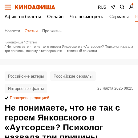
RUS
Афиша и билеты
Онлайн
Что посмотреть
Сериалы
Н
Новости
Статьи
Про жизнь
Киноафиша
Статьи
Не понимаете, что не так с героем Янковского в «Аутсорсе»? Психолог назвала
три причины, почему этот персонаж — типичный психопат
Российские актеры
Российские сериалы
Интересные факты
23 марта 2025 09:25
Проверено редакцией
Не понимаете, что не так с
героем Янковского в
«Аутсорсе»? Психолог
назвала три причины,