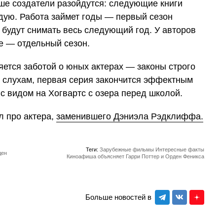
ьше создатели разойдутся: следующие книги
дую. Работа займет годы — первый сезон
й будут снимать весь следующий год. У авторов
е — отдельный сезон.
ется заботой о юных актерах — законы строго
о слухам, первая серия закончится эффектным
с видом на Хогвартс с озера перед школой.
 про актера,
заменившего Дэниэла Рэдклиффа.
Теги:
Зарубежные фильмы
Интересные факты
ден
Киноафиша объясняет
Гарри Поттер и Орден Феникса
Больше новостей в