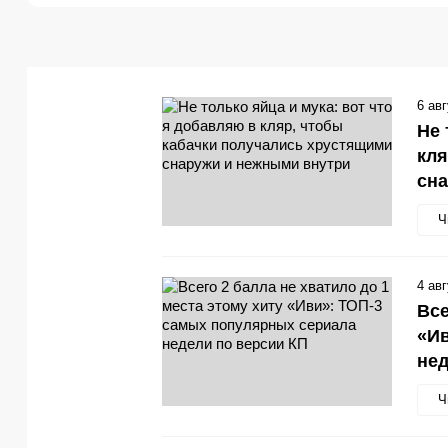
6 ав
Не 
кля
сн
Ч
4 ав
Все
«Ив
нед
Ч