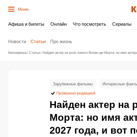
Меню
Афиша и билеты
Онлайн
Что посмотреть
Сериалы
Новости
Статьи
Про жизнь
Киноафиша
Статьи
Найден актер на роль нового Волан-де-Морта: но имя актера
Зарубежные фильмы
Интересные факт
Проверено редакцией
Найден актер на 
Морта: но имя акт
2027 года, и вот 