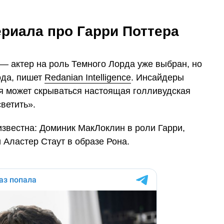
ериала про Гарри Поттера
— актер на роль Темного Лорда уже выбран, но
ода, пишет
Redanian Intelligence
. Инсайдеры
ея может скрываться настоящая голливудская
светить».
известна: Доминик МакЛоклин в роли Гарри,
 Аластер Стаут в образе Рона.