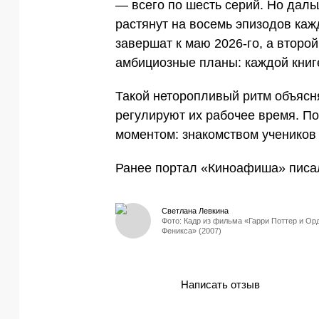
— всего по шесть серий. Но дал
растянут на восемь эпизодов каж
завершат к маю 2026-го, а второ
амбициозные планы: каждой книг
Такой неторопливый ритм объясня
регулируют их рабочее время. П
моментом: знакомством учеников 
Ранее портал «Киноафиша» писал
Светлана Левкина
Фото: Кадр из фильма «Гарри Поттер и Ор
Феникса» (2007)
Написать отзыв