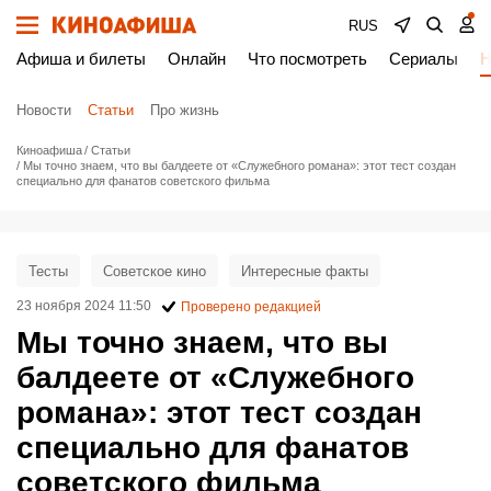
RUS
Афиша и билеты
Онлайн
Что посмотреть
Сериалы
Н
Новости
Статьи
Про жизнь
Киноафиша
Статьи
Мы точно знаем, что вы балдеете от «Служебного романа»: этот тест создан
специально для фанатов советского фильма
Тесты
Советское кино
Интересные факты
23 ноября 2024 11:50
Проверено редакцией
Мы точно знаем, что вы
балдеете от «Служебного
романа»: этот тест создан
специально для фанатов
советского фильма