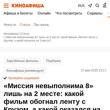
RUS
Афиша и билеты
Онлайн
Что посмотреть
Сериалы
Н
Новости
Статьи
Про жизнь
Киноафиша
Статьи
«Миссия невыполнима 8» лишь на 2 месте: какой фильм обогнал ленту с
Крузом, а какой оказался на 3 месте?
Зарубежные фильмы
Подборка
Киноафиша рекомендует
27 мая 2025 13:17
Проверено редакцией
«Миссия невыполнима 8»
лишь на 2 месте: какой
фильм обогнал ленту с
Крузом, а какой оказался на