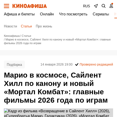
RUS
Афиша и билеты
Онлайн
Что посмотреть
Сериалы
Н
Новости
Статьи
Про жизнь
Киноафиша
Статьи
Марио в космосе, Сайлент Хилл по канону и новый «Мортал Комбат»: главные
фильмы 2026 года по играм
Подборка
14 января 2026 19:00
Проверено редакцией
Марио в космосе, Сайлент
Хилл по канону и новый
«Мортал Комбат»: главные
фильмы 2026 года по играм