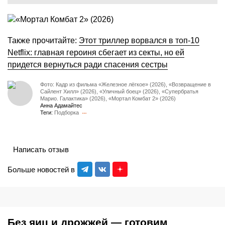
Также прочитайте:
Этот триллер ворвался в топ-10
Netflix: главная героиня сбегает из секты, но ей
придется вернуться ради спасения сестры
Фото: Кадр из фильма «Железное лёгкое» (2026), «Возвращение в
Сайлент Хилл» (2026), «Уличный боец» (2026), «Супербратья
Марио. Галактика» (2026), «Мортал Комбат 2» (2026)
Анна Адамайтес
Теги:
Подборка
Написать отзыв
Больше новостей в
Без яиц и дрожжей — готовим