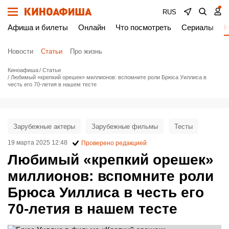
RUS
Афиша и билеты
Онлайн
Что посмотреть
Сериалы
Н
Новости
Статьи
Про жизнь
Киноафиша
Статьи
Любимый «крепкий орешек» миллионов: вспомните роли Брюса Уиллиса в
честь его 70-летия в нашем тесте
Зарубежные актеры
Зарубежные фильмы
Тесты
19 марта 2025 12:48
Проверено редакцией
Любимый «крепкий орешек»
миллионов: вспомните роли
Брюса Уиллиса в честь его
70-летия в нашем тесте