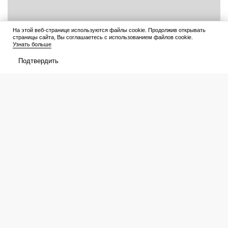
На этой веб-странице используются файлы cookie. Продолжив открывать
страницы сайта, Вы соглашаетесь с использованием файлов cookie.
Узнать больше
Подтвердить
Читать дальше
7 августа 2026
Попросили ИИ показать, как выглядела бы Маша из
«Маши и Медведя» взрослой: даже так ее легко узнает
каждый ребенок