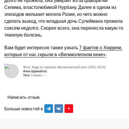
долго не прожила, она умирает из-за фаворитки
Селима, властолюбивой Нурбану. Далее в одном из
эпизодов мелькает могила Разие, из чего можно
сделать вывод, что младшая дочь Сулеймана прожила
совсем недолго. Скорее всего, она перенесла какую-то
тяжелую болезнь.
Вам будет интересно также узнать
7 фактов о Хюррем,
которые от нас скрыли в «Великолепном веке»
.
Фото: Кадр из сериала «Великолепный век» (2011–2014)
Анна Адамайтес
Теги:
Сериал
Написать отзыв
Больше новостей в