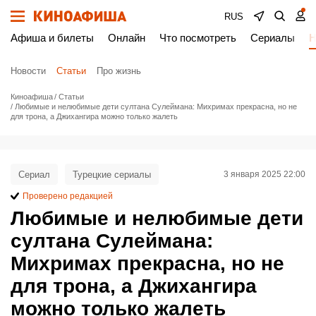
RUS
Афиша и билеты
Онлайн
Что посмотреть
Сериалы
Н
Новости
Статьи
Про жизнь
Киноафиша
Статьи
Любимые и нелюбимые дети султана Сулеймана: Михримах прекрасна, но не
для трона, а Джихангира можно только жалеть
Сериал
Турецкие сериалы
3 января 2025 22:00
Проверено редакцией
Любимые и нелюбимые дети
султана Сулеймана:
Михримах прекрасна, но не
для трона, а Джихангира
можно только жалеть