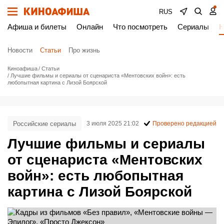
RUS
Афиша и билеты
Онлайн
Что посмотреть
Сериалы
Н
Новости
Статьи
Про жизнь
Киноафиша
Статьи
Лучшие фильмы и сериалы от сценариста «Ментовских войн»: есть
любопытная картина с Лизой Боярской
Российские сериалы
3 июля 2025 21:02
Проверено редакцией
Лучшие фильмы и сериалы
от сценариста «Ментовских
войн»: есть любопытная
картина с Лизой Боярской