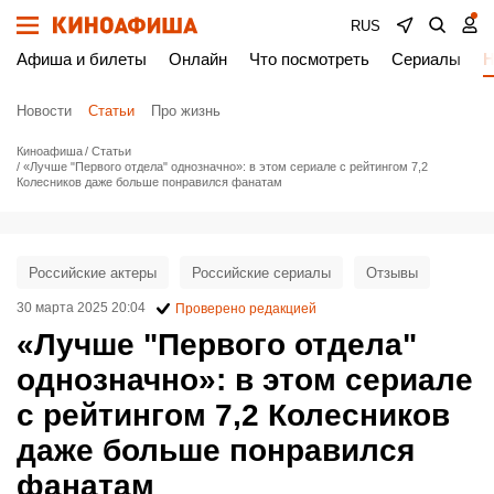
RUS
Афиша и билеты
Онлайн
Что посмотреть
Сериалы
Н
Новости
Статьи
Про жизнь
Киноафиша
Статьи
«Лучше "Первого отдела" однозначно»: в этом сериале с рейтингом 7,2
Колесников даже больше понравился фанатам
Российские актеры
Российские сериалы
Отзывы
30 марта 2025 20:04
Проверено редакцией
«Лучше "Первого отдела"
однозначно»: в этом сериале
с рейтингом 7,2 Колесников
даже больше понравился
фанатам