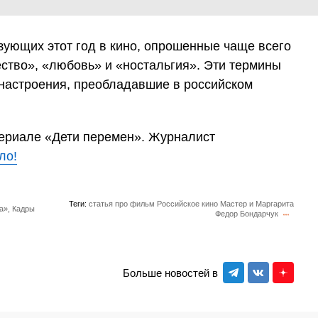
зующих этот год в кино, опрошенные чаще всего
чество», «любовь» и «ностальгия». Эти термины
настроения, преобладавшие в российском
сериале «Дети перемен». Журналист
ло!
Теги:
статья про фильм
Российское кино
Мастер и Маргарита
а», Кадры
Федор Бондарчук
Больше новостей в