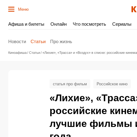
Меню
Афиша и билеты
Онлайн
Что посмотреть
Сериалы
Новости
Статьи
Про жизнь
Киноафиша
Статьи
«Лихие», «Трасса» и «Воздух» в списке: российские кине
статья про фильм
Российское кино
«Лихие», «Трасса
российские кине
лучшие фильмы 
года