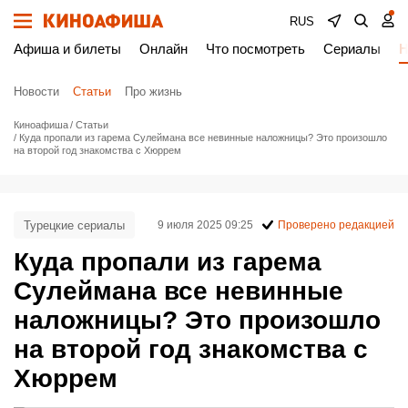
RUS
Афиша и билеты
Онлайн
Что посмотреть
Сериалы
Н
Новости
Статьи
Про жизнь
Киноафиша
Статьи
Куда пропали из гарема Сулеймана все невинные наложницы? Это произошло
на второй год знакомства с Хюррем
Турецкие сериалы
9 июля 2025 09:25
Проверено редакцией
Куда пропали из гарема
Сулеймана все невинные
наложницы? Это произошло
на второй год знакомства с
Хюррем