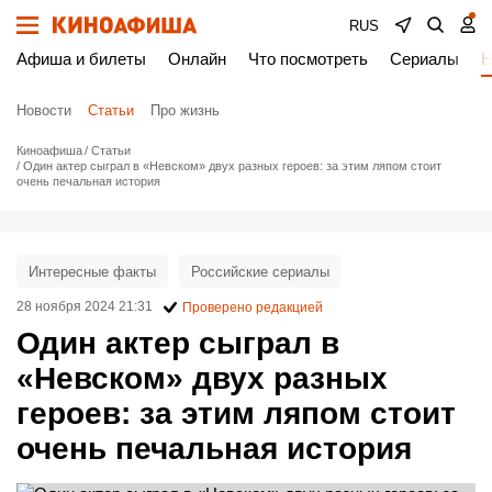
RUS
Афиша и билеты
Онлайн
Что посмотреть
Сериалы
Н
Новости
Статьи
Про жизнь
Киноафиша
Статьи
Один актер сыграл в «Невском» двух разных героев: за этим ляпом стоит
очень печальная история
Интересные факты
Российские сериалы
28 ноября 2024 21:31
Проверено редакцией
Один актер сыграл в
«Невском» двух разных
героев: за этим ляпом стоит
очень печальная история