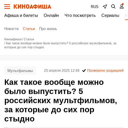
RUS
Афиша и билеты
Онлайн
Что посмотреть
Сериалы
Н
Новости
Статьи
Про жизнь
Киноафиша
Статьи
Как такое вообще можно было выпустить? 5 российских мультфильмов, за
которые до сих пор стыдно
Мультфильмы
25 апреля 2025 12:48
Проверено редакцией
Как такое вообще можно
было выпустить? 5
российских мультфильмов,
за которые до сих пор
стыдно