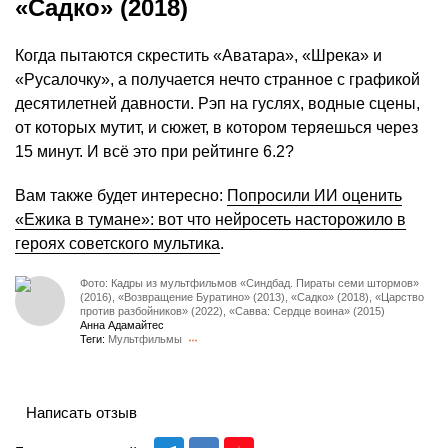
«Садко» (2018)
Когда пытаются скрестить «Аватара», «Шрека» и
«Русалочку», а получается нечто странное с графикой
десятилетней давности. Рэп на гуслях, водные сцены,
от которых мутит, и сюжет, в котором теряешься через
15 минут. И всё это при рейтинге 6.2?
Вам также будет интересно:
Попросили ИИ оценить
«Ежика в тумане»: вот что нейросеть насторожило в
героях советского мультика
.
Фото: Кадры из мультфильмов «Синдбад. Пираты семи штормов»
(2016), «Возвращение Буратино» (2013), «Садко» (2018), «Царство
против разбойников» (2022), «Савва: Сердце воина» (2015)
Анна Адамайтес
Теги:
Мультфильмы
Написать отзыв