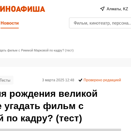
Алматы, KZ
Новости
адать фильм с Риммой Марковой по кадру? (тест)
Тесты
3 марта 2025 12:48
Проверено редакцией
ня рождения великой
 угадать фильм с
по кадру? (тест)