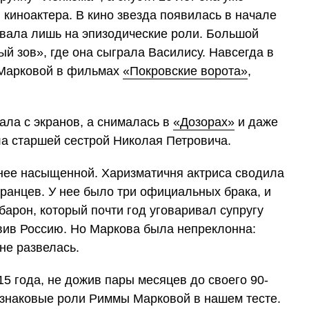
 киноактера. В кино звезда появилась в начале
овала лишь на эпизодические роли. Большой
ый зов», где она сыграла Василису. Навсегда в
 Марковой в фильмах
«Покровские ворота»
,
ала с экранов, а снималась в
«Дозорах»
и даже
ала старшей сестрой Николая Петровича.
нее насыщенной. Харизматичня актриса сводила
транцев. У нее было три официальных брака, и
арон, который почти год уговаривал супругу
авив Россию. Но Маркова была непреклонна:
не развелась.
15 года, не дожив пары месяцев до своего 90-
 знаковые роли Риммы Марковой в нашем тесте.