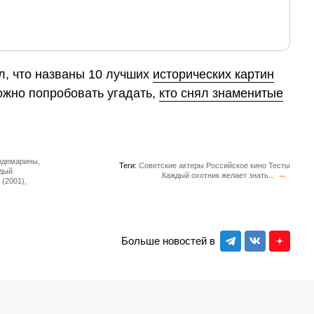
, что названы 10 лучших
исторических картин
можно попробовать угадать,
кто снял знаменитые
ардемарины,
Теги:
Советские актеры
Российское кино
Тесты
ждый
Каждый охотник желает знать...
 (2001),
Больше новостей в