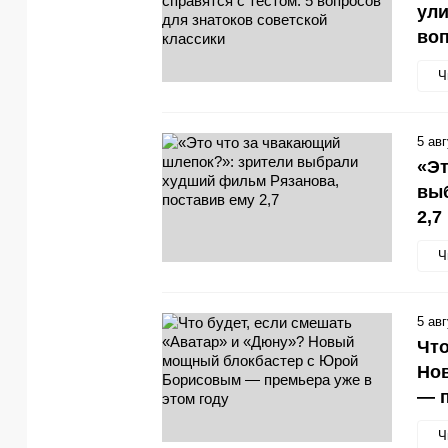
ули
воп
Ч
5 ав
«Эт
выб
2,7
Ч
5 ав
Что
Но
— п
Ч