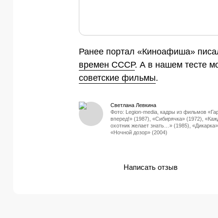
Ранее портал «Киноафиша» писал
времен СССР
. А в нашем тесте 
советские фильмы
.
Светлана Левкина
Фото: Legion-media, кадры из фильмов «Г
вперед!» (1987), «Сибирячка» (1972), «Ка
охотник желает знать…» (1985), «Дикарка»
«Ночной дозор» (2004)
Написать отзыв