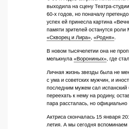
выходила на сцену Театра-студии
60-х годов, но поначалу претенд
успех ей принесла картина «Вечн
памяти зрителей останутся роли
«Скворец и Лира»
,
«Родня»
.
В новом тысячелетии она не проп
мелькнула
«Ворониных»
, где ст
Личная жизнь звезды была не ме
с ума и советских мужчин, и инос
последним мужем сал испанский б
переехать к нему на родину, ост
пара рассталась, но официально 
Актриса скончалась 15 января 20
летия. А мы сегодня вспоминаем