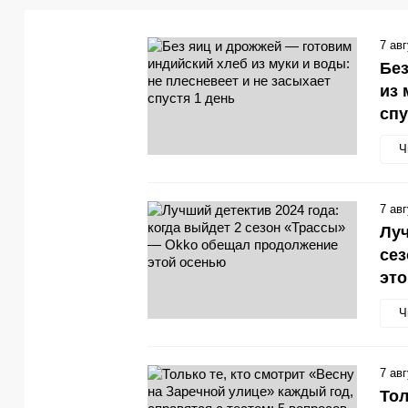
7 ав
Без
из 
спу
Ч
7 ав
Луч
се
эт
Ч
7 ав
Тол