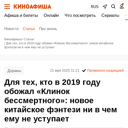
RUS
Афиша и билеты
Онлайн
Что посмотреть
Сериалы
Н
Новости
Статьи
Про жизнь
Киноафиша
Статьи
Для тех, кто в 2019 году обожал «Клинок бессмертного»: новое китайское
фэнтези ни в чем ему не уступает
Дорамы
21 мая 2025 11:21
Проверено редакцией
Для тех, кто в 2019 году
обожал «Клинок
бессмертного»: новое
китайское фэнтези ни в чем
ему не уступает