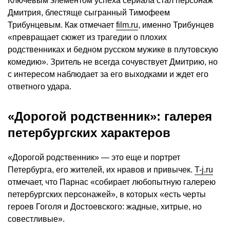
Ключевым элементом успеха сериала стал персонаж
Дмитрия, блестяще сыгранный Тимофеем
Трибунцевым. Как отмечает
film.ru
, именно Трибунцев
«превращает сюжет из трагедии о плохих
родственниках и бедном русском мужике в плутовскую
комедию». Зритель не всегда сочувствует Дмитрию, но
с интересом наблюдает за его выходками и ждет его
ответного удара.
«Дорогой родственник»: галерея
петербургских характеров
«Дорогой родственник» — это еще и портрет
Петербурга, его жителей, их нравов и привычек.
T-j.ru
отмечает, что Парнас «собирает любопытную галерею
петербургских персонажей», в которых «есть черты
героев Гоголя и Достоевского: жадные, хитрые, но
совестливые».