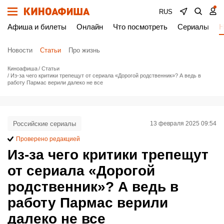
RUS
Афиша и билеты
Онлайн
Что посмотреть
Сериалы
Н
Новости
Статьи
Про жизнь
Киноафиша
Статьи
Из-за чего критики трепещут от сериала «Дорогой родственник»? А ведь в
работу Пармас верили далеко не все
Российские сериалы
13 февраля 2025 09:54
Проверено редакцией
Из-за чего критики трепещут
от сериала «Дорогой
родственник»? А ведь в
работу Пармас верили
далеко не все