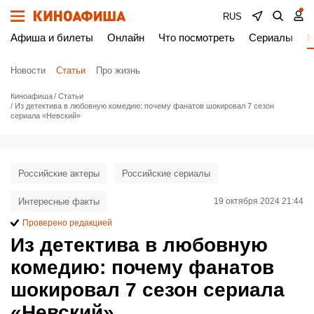
RUS
Афиша и билеты
Онлайн
Что посмотреть
Сериалы
Н
Новости
Статьи
Про жизнь
Киноафиша
Статьи
Из детектива в любовную комедию: почему фанатов шокировал 7 сезон
сериала «Невский»
Российские актеры
Российские сериалы
Интересные факты
19 октября 2024 21:44
Проверено редакцией
Из детектива в любовную
комедию: почему фанатов
шокировал 7 сезон сериала
«Невский»