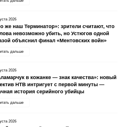
итать дальше
густа 2026
о же наш Терминатор»: зрители считают, что
ова невозможно убить, но Устюгов одной
азой объяснил финал «Ментовских войн»
итать дальше
густа 2026
ламарчук в кожанке — знак качества»: новый
ектив НТВ интригует с первой минуты —
чная история серийного убийцы
итать дальше
густа 2026