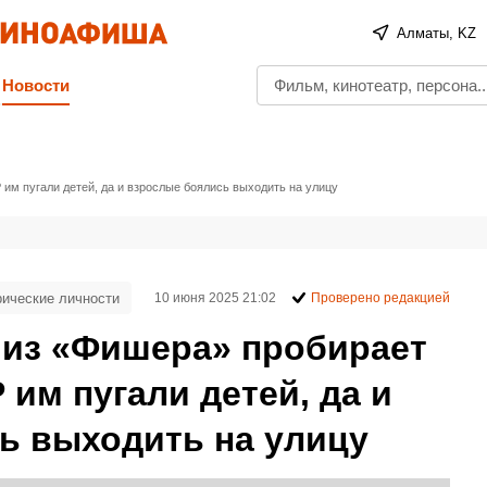
Алматы, KZ
Новости
им пугали детей, да и взрослые боялись выходить на улицу
рические личности
10 июня 2025 21:02
Проверено редакцией
 из «Фишера» пробирает
 им пугали детей, да и
ь выходить на улицу