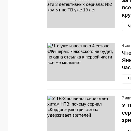
За 
все
кру
Ч
4 ав
Что
Янк
час
Ч
7 ав
У Т
сер
зри