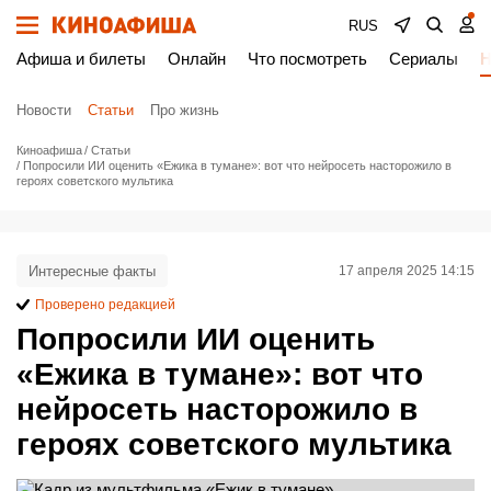
RUS
Афиша и билеты
Онлайн
Что посмотреть
Сериалы
Н
Новости
Статьи
Про жизнь
Киноафиша
Статьи
Попросили ИИ оценить «Ежика в тумане»: вот что нейросеть насторожило в
героях советского мультика
Интересные факты
17 апреля 2025 14:15
Проверено редакцией
Попросили ИИ оценить
«Ежика в тумане»: вот что
нейросеть насторожило в
героях советского мультика