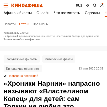
RUS
Афиша и билеты
Онлайн
Что посмотреть
Сериалы
Н
Новости
Статьи
Про жизнь
Киноафиша
Статьи
«Хроники Нарнии» напрасно называют «Властелином Колец» для детей: сам
Толкин не любил это фэнтези
Зарубежные фильмы
Интересные факты
Киноафиша объясняет
13 мая 2025 20:33
Проверено редакцией
«Хроники Нарнии» напрасно
называют «Властелином
Колец» для детей: сам
Толкин не любил это