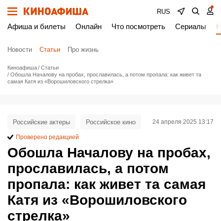
RUS
Афиша и билеты
Онлайн
Что посмотреть
Сериалы
Н
Новости
Статьи
Про жизнь
Киноафиша
Статьи
Обошла Началову на пробах, прославилась, а потом пропала: как живет та
самая Катя из «Ворошиловского стрелка»
Российские актеры
Российское кино
24 апреля 2025 13:17
Проверено редакцией
Обошла Началову на пробах,
прославилась, а потом
пропала: как живет та самая
Катя из «Ворошиловского
стрелка»