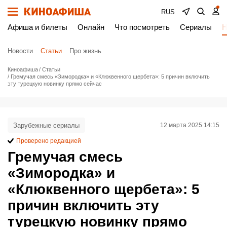
RUS
Афиша и билеты
Онлайн
Что посмотреть
Сериалы
Н
Новости
Статьи
Про жизнь
Киноафиша
Статьи
Гремучая смесь «Зимородка» и «Клюквенного щербета»: 5 причин включить
эту турецкую новинку прямо сейчас
Зарубежные сериалы
12 марта 2025 14:15
Проверено редакцией
Гремучая смесь
«Зимородка» и
«Клюквенного щербета»: 5
причин включить эту
турецкую новинку прямо