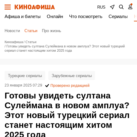
RUS
Афиша и билеты
Онлайн
Что посмотреть
Сериалы
Н
Новости
Статьи
Про жизнь
Киноафиша
Статьи
Готовы увидеть султана Сулеймана в новом амплуа? Этот новый турецкий
сериал станет настоящим хитом 2025 года
Турецкие сериалы
Зарубежные сериалы
23 января 2025 07:29
Проверено редакцией
Готовы увидеть султана
Сулеймана в новом амплуа?
Этот новый турецкий сериал
станет настоящим хитом
2025 года