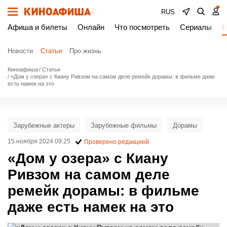
RUS
Афиша и билеты
Онлайн
Что посмотреть
Сериалы
Н
Новости
Статьи
Про жизнь
Киноафиша
Статьи
«Дом у озера» с Киану Ривзом на самом деле ремейк дорамы: в фильме даже
есть намек на это
Зарубежные актеры
Зарубежные фильмы
Дорамы
15 ноября 2024 09:25
Проверено редакцией
«Дом у озера» с Киану
Ривзом на самом деле
ремейк дорамы: в фильме
даже есть намек на это