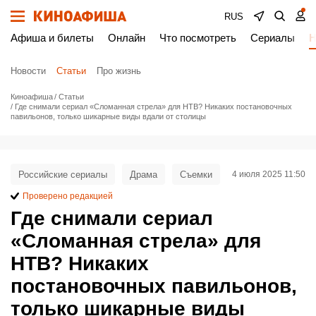
RUS
Афиша и билеты
Онлайн
Что посмотреть
Сериалы
Н
Новости
Статьи
Про жизнь
Киноафиша
Статьи
Где снимали сериал «Сломанная стрела» для НТВ? Никаких постановочных
павильонов, только шикарные виды вдали от столицы
Российские сериалы
Драма
Съемки
4 июля 2025 11:50
Проверено редакцией
Где снимали сериал
«Сломанная стрела» для
НТВ? Никаких
постановочных павильонов,
только шикарные виды