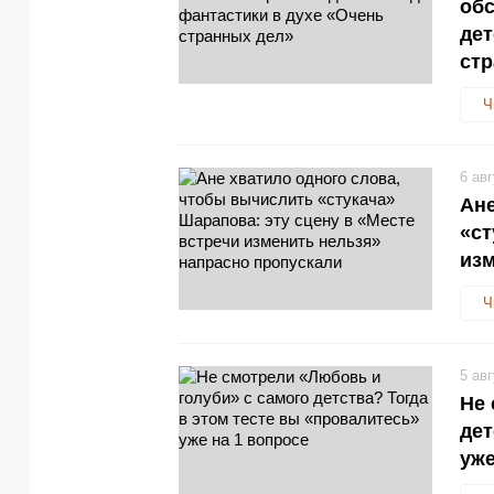
обс
дет
стр
Ч
6 ав
Ане
«ст
изм
Ч
5 ав
Не 
дет
уже