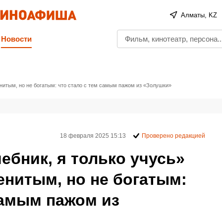
Алматы, KZ
Новости
енитым, но не богатым: что стало с тем самым пажом из «Золушки»
18 февраля 2025 15:13
Проверено редакцией
ебник, я только учусь»
енитым, но не богатым:
самым пажом из