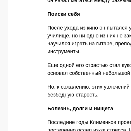
он начал метаться между разными
Поиски себя
После ухода из кино он пытался 
училище, но ни одно из них не за
научился играть на гитаре, преп
инструменты.
Еще одной его страстью стал кук
основал собственный небольшой т
Но, к сожалению, этих увлечений
безбедную старость.
Болезнь, долги и нищета
Последние годы Клименков прове
постепенно ослеп из-за стресса.