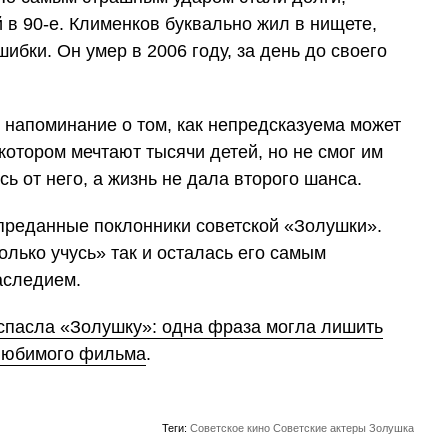
 в 90-е. Клименков буквально жил в нищете,
ибки. Он умер в 2006 году, за день до своего
 напоминание о том, как непредсказуема может
котором мечтают тысячи детей, но не смог им
ь от него, а жизнь не дала второго шанса.
преданные поклонники советской «Золушки».
олько учусь» так и осталась его самым
аследием.
 спасла «Золушку»: одна фраза могла лишить
 любимого фильма
.
Теги:
Советское кино
Советские актеры
Золушка