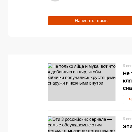
Написать отзыв
6 ав
Не 
кля
сн
Ч
6 ав
Эти