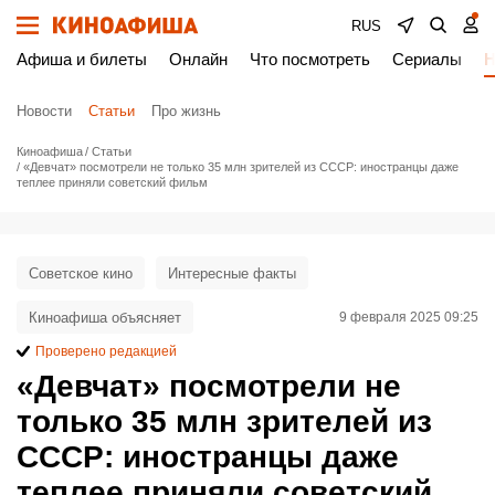
RUS
Афиша и билеты
Онлайн
Что посмотреть
Сериалы
Н
Новости
Статьи
Про жизнь
Киноафиша
Статьи
«Девчат» посмотрели не только 35 млн зрителей из СССР: иностранцы даже
теплее приняли советский фильм
Советское кино
Интересные факты
Киноафиша объясняет
9 февраля 2025 09:25
Проверено редакцией
«Девчат» посмотрели не
только 35 млн зрителей из
СССР: иностранцы даже
теплее приняли советский