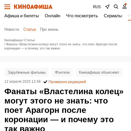
RUS
Афиша и билеты
Онлайн
Что посмотреть
Сериалы
Н
Новости
Статьи
Про жизнь
Киноафиша
Статьи
Фанаты «Властелина колец» могут этого не знать: что поет Арагорн после
коронации — и почему это так важно
Зарубежные фильмы
Фэнтези
Киноафиша объясняет
12 апреля 2025 12:48
Проверено редакцией
Фанаты «Властелина колец»
могут этого не знать: что
поет Арагорн после
коронации — и почему это
так важно