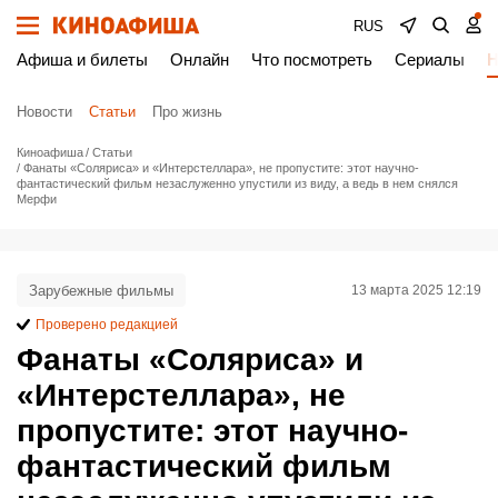
RUS
Афиша и билеты
Онлайн
Что посмотреть
Сериалы
Н
Новости
Статьи
Про жизнь
Киноафиша
Статьи
Фанаты «Соляриса» и «Интерстеллара», не пропустите: этот научно-
фантастический фильм незаслуженно упустили из виду, а ведь в нем снялся
Мерфи
Зарубежные фильмы
13 марта 2025 12:19
Проверено редакцией
Фанаты «Соляриса» и
«Интерстеллара», не
пропустите: этот научно-
фантастический фильм