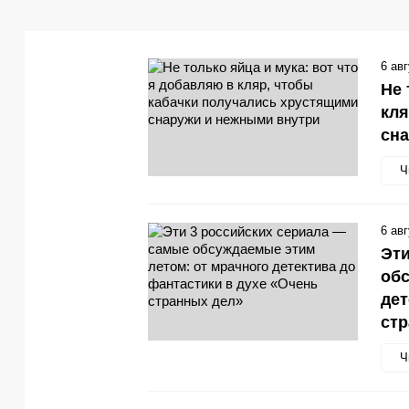
6 ав
Не 
кля
сн
Ч
6 ав
Эти
обс
дет
стр
Ч