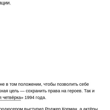
ации.
 не в том положении, чтобы позволить себе
ная цель — сохранить права на героев. Так и
я четвёрка
» 1994 года.
продюсером выступил Роджер Корман, а актёры