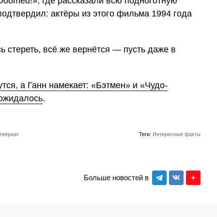
oomed!», где рассказали всю подноготную
подтвердил: актёры из этого фильма 1994 года
ь стереть, всё же вернётся — пусть даже в
тся, а Ганн намекает: «Бэтмен» и «Чудо-
 ожидалось
.
твёрка»
Теги:
Интересные факты
Больше новостей в