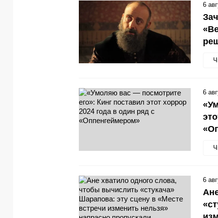
6 ав
Зач
«Ве
ре
Ч
6 ав
«Ум
это
«О
Ч
6 ав
Ане
«ст
изм