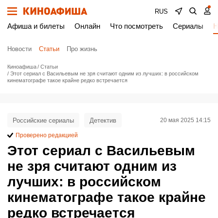
RUS
Афиша и билеты
Онлайн
Что посмотреть
Сериалы
Н
Новости
Статьи
Про жизнь
Киноафиша
Статьи
Этот сериал с Васильевым не зря считают одним из лучших: в российском
кинематографе такое крайне редко встречается
Российские сериалы
Детектив
20 мая 2025 14:15
Проверено редакцией
Этот сериал с Васильевым
не зря считают одним из
лучших: в российском
кинематографе такое крайне
редко встречается