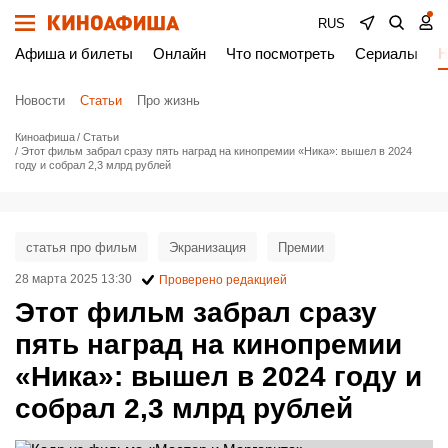
RUS
Афиша и билеты
Онлайн
Что посмотреть
Сериалы
Н
Новости
Статьи
Про жизнь
Киноафиша
Статьи
Этот фильм забрал сразу пять наград на кинопремии «Ника»: вышел в 2024
году и собрал 2,3 млрд рублей
статья про фильм
Экранизация
Премии
28 марта 2025 13:30
Проверено редакцией
Этот фильм забрал сразу
пять наград на кинопремии
«Ника»: вышел в 2024 году и
собрал 2,3 млрд рублей