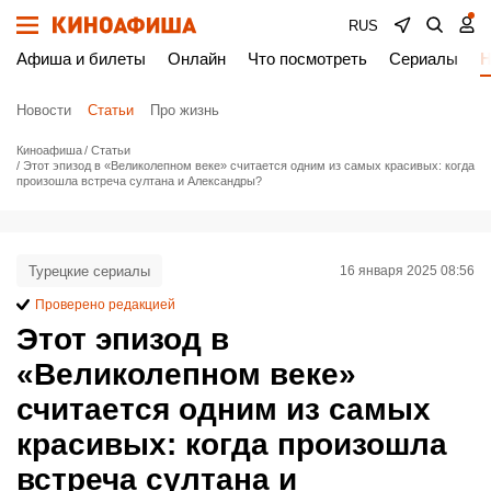
RUS
Афиша и билеты
Онлайн
Что посмотреть
Сериалы
Н
Новости
Статьи
Про жизнь
Киноафиша
Статьи
Этот эпизод в «Великолепном веке» считается одним из самых красивых: когда
произошла встреча султана и Александры?
Турецкие сериалы
16 января 2025 08:56
Проверено редакцией
Этот эпизод в
«Великолепном веке»
считается одним из самых
красивых: когда произошла
встреча султана и