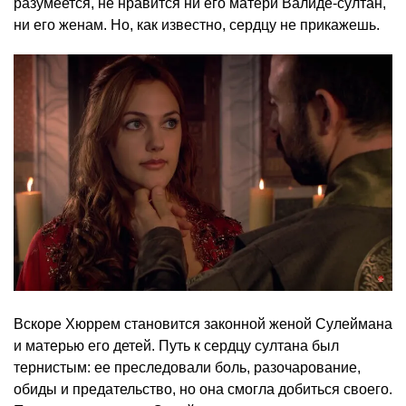
разумеется, не нравится ни его матери Валиде-султан,
ни его женам. Но, как известно, сердцу не прикажешь.
Вскоре Хюррем становится законной женой Сулеймана
и матерью его детей. Путь к сердцу султана был
тернистым: ее преследовали боль, разочарование,
обиды и предательство, но она смогла добиться своего.