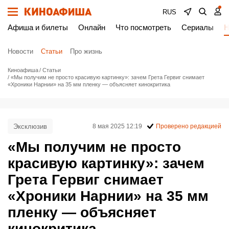
RUS
Афиша и билеты
Онлайн
Что посмотреть
Сериалы
Н
Новости
Статьи
Про жизнь
Киноафиша
Статьи
«Мы получим не просто красивую картинку»: зачем Грета Гервиг снимает
«Хроники Нарнии» на 35 мм пленку — объясняет кинокритика
Эксклюзив
8 мая 2025 12:19
Проверено редакцией
«Мы получим не просто
красивую картинку»: зачем
Грета Гервиг снимает
«Хроники Нарнии» на 35 мм
пленку — объясняет
кинокритика