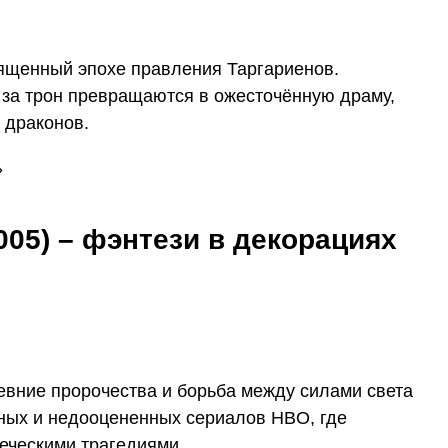
ященный эпохе правления Таргариенов.
 за трон превращаются в ожесточённую драму,
 драконов.
005) – фэнтези в декорациях
евние пророчества и борьба между силами света
ных и недооцененных сериалов HBO, где
веческими трагедиями.