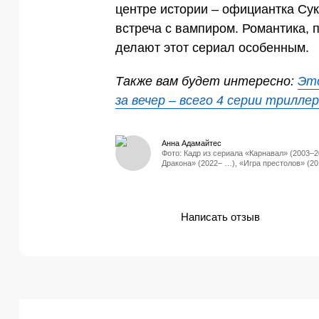
центре истории – официантка Сук
встреча с вампиром. Романтика, 
делают этот сериал особенным.
Также вам будет интересно:
Эт
за вечер – всего 4 серии трилле
Анна Адамайтес
Фото: Кадр из сериала «Карнавал» (2003–2
Дракона» (2022– …), «Игра престолов» (20
Написать отзыв