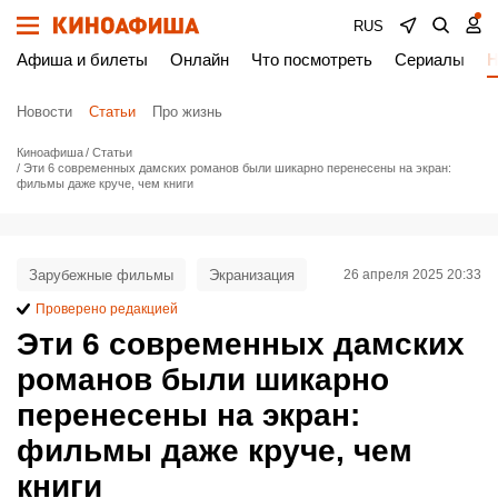
RUS
Афиша и билеты
Онлайн
Что посмотреть
Сериалы
Н
Новости
Статьи
Про жизнь
Киноафиша
Статьи
Эти 6 современных дамских романов были шикарно перенесены на экран:
фильмы даже круче, чем книги
Зарубежные фильмы
Экранизация
26 апреля 2025 20:33
Проверено редакцией
Эти 6 современных дамских
романов были шикарно
перенесены на экран:
фильмы даже круче, чем
книги