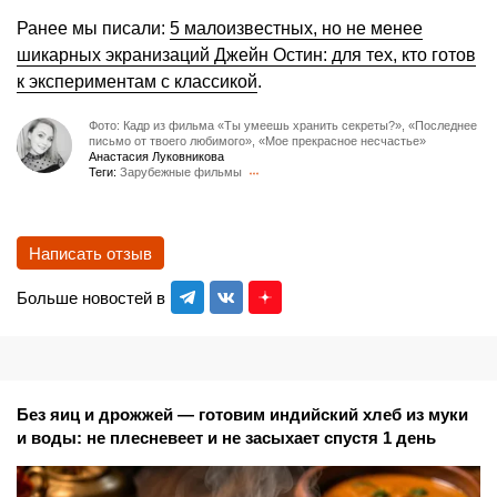
Ранее мы писали:
5 малоизвестных, но не менее
шикарных экранизаций Джейн Остин: для тех, кто готов
к экспериментам с классикой
.
Фото: Кадр из фильма «Ты умеешь хранить секреты?», «Последнее
письмо от твоего любимого», «Мое прекрасное несчастье»
Анастасия Луковникова
Теги:
Зарубежные фильмы
Написать отзыв
Больше новостей в
Без яиц и дрожжей — готовим индийский хлеб из муки
и воды: не плесневеет и не засыхает спустя 1 день