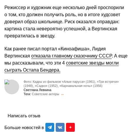
Режиссер и художник еще несколько дней проспорили
о том, кто должен получить роль, но в итоге худсовет
доверил образ школьнице. Риск оказался оправдан:
картина стала невероятно успешной, а Вертинская
превратилась в звезду.
Как ранее писал портал «Киноафиша», Лидия
Вертинская
отказала главному сказочнику СССР
. А еще
мы рассказывали, что эти 4
советские звезды могли
сыграть Остапа Бендера.
Фото: Кадры из фильмов «Алые паруса» (1961), «Три встречи»
(1948), «Садко» (1952), «Карнавальная ночь» (1956)
Светлана Левкина
Теги:
Советские актеры
Написать отзыв
Больше новостей в