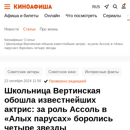
RUS
Афиша и билеты
Онлайн
Что посмотреть
Сериалы
Н
Новости
Статьи
Про жизнь
Киноафиша
Статьи
Школьница Вертинская обошла известнейших актрис: за роль Ассоль в «Алых
парусах» боролись четыре звезды
Советские актеры
Советское кино
Интересные факты
22 октября 2024 11:50
Проверено редакцией
Школьница Вертинская
обошла известнейших
актрис: за роль Ассоль в
«Алых парусах» боролись
четыре звезды